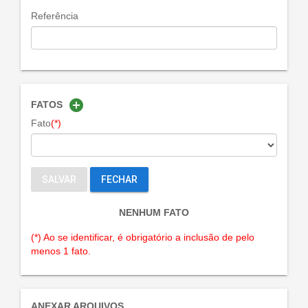
Referência
add_circle
FATOS
Fato
(*)
SALVAR
FECHAR
NENHUM FATO
(*) Ao se identificar, é obrigatório a inclusão de pelo
menos 1 fato.
ANEXAR ARQUIVOS