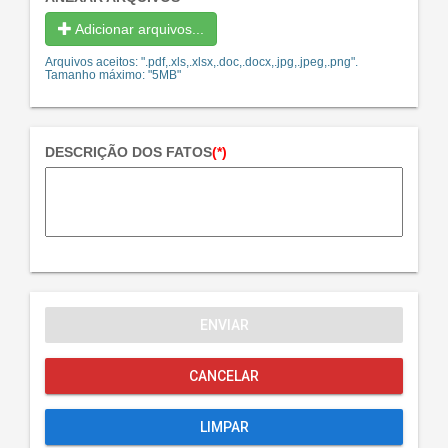
Adicionar arquivos...
Arquivos aceitos: ".pdf,.xls,.xlsx,.doc,.docx,.jpg,.jpeg,.png".
Tamanho máximo: "5MB"
DESCRIÇÃO DOS FATOS
(*)
ENVIAR
CANCELAR
LIMPAR